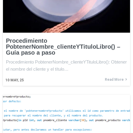
Procedimiento
PobtenerNombre_clienteYTituloLibro() –
Guía paso a paso
Procedimiento PobtenerNombre_clienteYTituloLibro(): Obtener
el nombre del cliente y el título…
Read More
10
MAY, 25