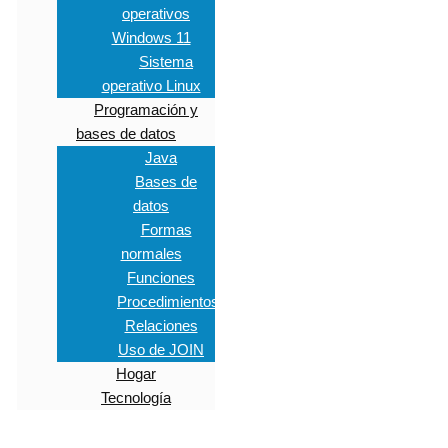
operativos
Windows 11
Sistema
operativo Linux
Programación y
bases de datos
Java
Bases de
datos
Formas
normales
Funciones
Procedimientos
Relaciones
Uso de JOIN
Hogar
Tecnología