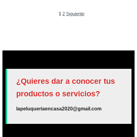
1
2
Siguiente
¿Quieres dar a conocer tus
productos o servicios?
lapeluqueriaencasa2020@gmail.com