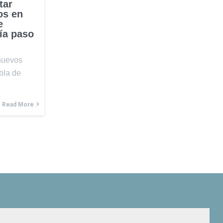
tar
os en
e
ía paso
nuevos
bla de
Read More