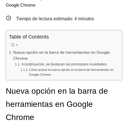
Batidora
Lidl
La
Carrefour
YouTube
Leroy
Google Chrome
amasadora
tiene
cajonera
rebaja
añade
Merlin
SilverCrest
la
con
la
una
tiene
Tiempo de lectura estimado:
4
minutos
por
cafetera
ruedas
Smart
nueva
la
11,99
espresso
de
TV
función
soluci
€
que
ALDI
Daewoo
en
ideal
Table of Contents
en
no
por
40VB56FV
Studio:
para
Lidl
tiene
menos
Full
ahora
tu
Nueva opción en la barra de herramientas en Google
desde
nada
de
HD
puedes
cuarto
Chrome
el
que
40
de
ver
este
A continuación, se destacan las principales novedades:
Cómo activar la nueva opción en la barra de herramientas en
10
envidiar
euros
40
cuánto
canap
Google Chrome
de
a
que
pulgadas
gana
abatib
agosto
las
está
hasta
cada
de
Nueva opción en la barra de
de
profesionales:
conquistando
el
vídeo
gran
2026:
cuesta
a
10
capac
herramientas en Google
el
solo
los
de
cuest
pequeño
54,99
amantes
agosto
meno
Chrome
electrodoméstico
€
del
de
de
que
y
orden
2026
200