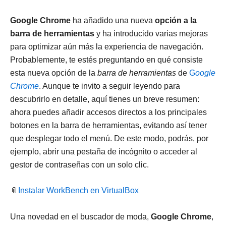
promete
llega
euros
agotarse
el
por
Google Chrome
ha añadido una nueva
opción a la
10
tiemp
barra de herramientas
y ha introducido varias mejoras
de
limita
para optimizar aún más la experiencia de navegación.
agosto
Probablemente, te estés preguntando en qué consiste
esta nueva opción de la
barra de herramientas
de
G
oogle
Chrome
. Aunque te invito a seguir leyendo para
descubrirlo en detalle, aquí tienes un breve resumen:
ahora puedes añadir accesos directos a los principales
botones en la barra de herramientas, evitando así tener
que desplegar todo el menú. De este modo, podrás, por
ejemplo, abrir una pestaña de incógnito o acceder al
gestor de contraseñas con un solo clic.
📎
Instalar WorkBench en VirtualBox
Una novedad en el buscador de moda,
Google Chrome
,