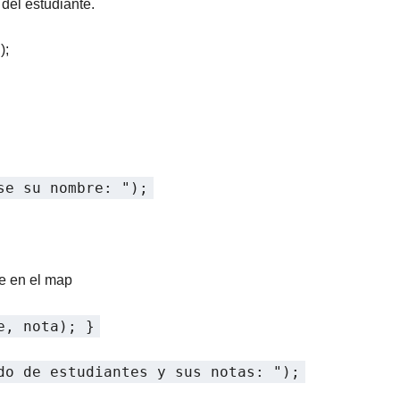
 del estudiante.
);
se su nombre: ");
te en el map
e, nota); }
do de estudiantes y sus notas: ");