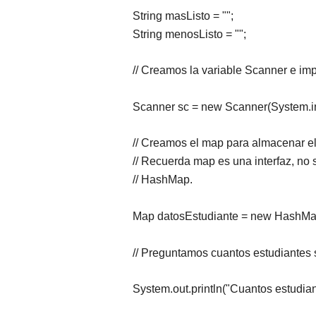
String masListo = "";
String menosListo = "";
// Creamos la variable Scanner e i
Scanner sc = new Scanner(System.in
// Creamos el map para almacenar el 
// Recuerda map es una interfaz, n
// HashMap.
Map datosEstudiante = new HashMa
// Preguntamos cuantos estudiantes s
System.out.println("Cuantos estudian