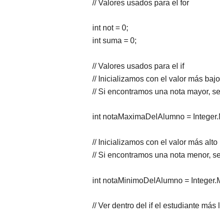
// Valores usados para el for
int not = 0;
int suma = 0;
// Valores usados para el if
// Inicializamos con el valor más bajo
// Si encontramos una nota mayor,
int notaMaximaDelAlumno = Intege
// Inicializamos con el valor más alto
// Si encontramos una nota menor,
int notaMinimoDelAlumno = Intege
// Ver dentro del if el estudiante más 