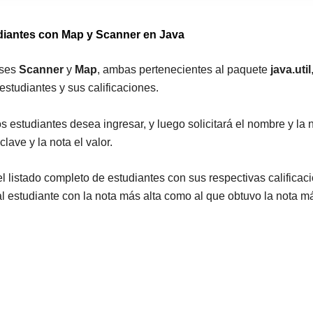
:
:
:
:
udiantes con Map y Scanner en Java
Lidl
Monitor
La
tiene
IGGUAL
cajone
ases
Scanner
y
Map
, ambas pertenecientes al paquete
java.util
la
de
con
estudiantes y sus calificaciones.
cafetera
23,8
ruedas
espresso
pulgadas
de
s estudiantes desea ingresar, y luego solicitará el nombre y l
que
por
ALDI
lave y la nota el valor.
no
menos
por
tiene
de
menos
l listado completo de estudiantes con sus respectivas calificac
nada
75
de
 al estudiante con la nota más alta como al que obtuvo la nota m
que
euros:
40
envidiar
120
euros
a
Hz,
que
las
panel
está
profesionales:
IPS
conqui
cuesta
y
a