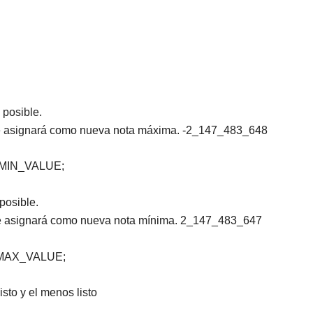
 posible.
 se asignará como nueva nota máxima. -2_147_483_648
r.MIN_VALUE;
 posible.
 se asignará como nueva nota mínima. 2_147_483_647
r.MAX_VALUE;
listo y el menos listo