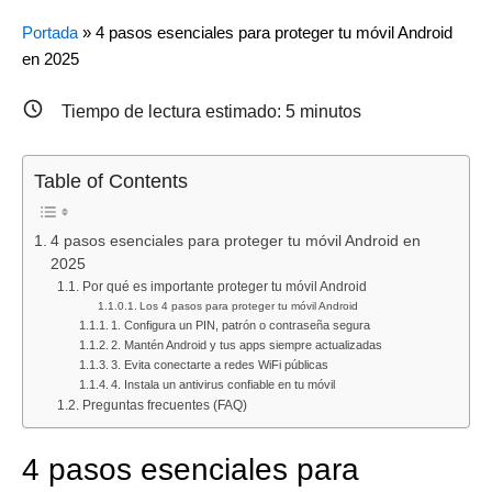
:
:
:
Portada
»
4 pasos esenciales para proteger tu móvil Android
Guías
Aplicaci
Cómo
en 2025
paso
útiles
elimina
a
para
el
Tiempo de lectura estimado:
5
minutos
paso
Android
historia
para
en
de
Android:
2025:
búsqu
Table of Contents
domina
descubre
en
tus
instala
AliExp
4 pasos esenciales para proteger tu móvil Android en
apps,
y
paso
2025
protege
sácales
a
Por qué es importante proteger tu móvil Android
Los 4 pasos para proteger tu móvil Android
tu
el
paso
1. Configura un PIN, patrón o contraseña segura
móvil
máximo
2. Mantén Android y tus apps siempre actualizadas
y
partido
3. Evita conectarte a redes WiFi públicas
4. Instala un antivirus confiable en tu móvil
optimiza
Preguntas frecuentes (FAQ)
tu
experiencia
4 pasos esenciales para