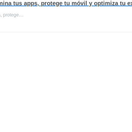
ina tus apps, protege tu móvil y optimiza tu e
s, protege…