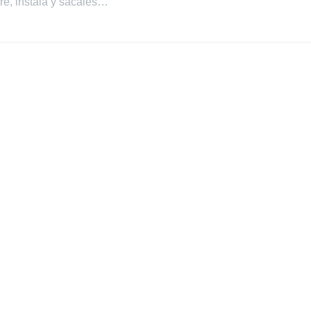
re, instala y sácales…