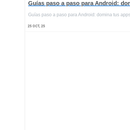
Guías paso a paso para Android: dom
Guías paso a paso para Android: domina tus app
25
OCT, 25