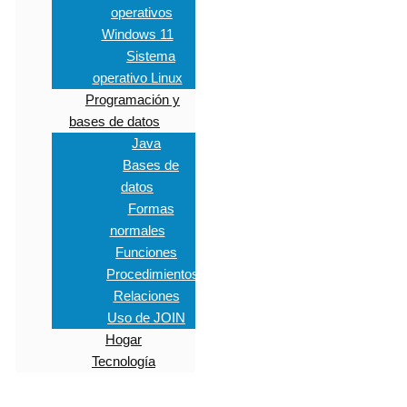
operativos
Windows 11
Sistema
operativo Linux
Programación y
bases de datos
Java
Bases de
datos
Formas
normales
Funciones
Procedimientos
Relaciones
Uso de JOIN
Hogar
Tecnología