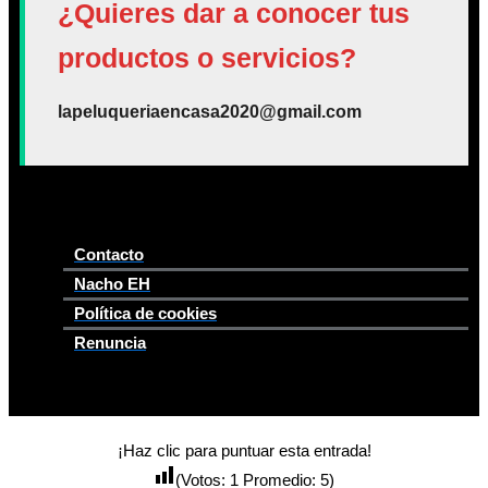
¿Quieres dar a conocer tus
productos o servicios?
lapeluqueriaencasa2020@gmail.com
Contacto
Nacho EH
Política de cookies
Renuncia
¡Haz clic para puntuar esta entrada!
(Votos:
1
Promedio:
5
)