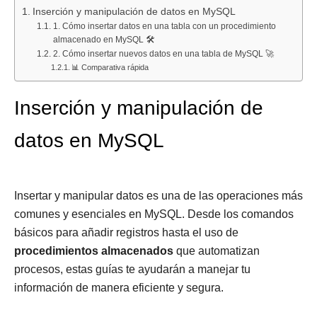
índices
Gestionar
almacenado
configurar
en
Inserción y manipulación de datos en MySQL
FULLTEXT
y
en
y
MySQL
1. Cómo insertar datos en una tabla con un procedimiento
almacenado en MySQL 🛠️
en
Administrar
MySQL
desinstalar
con
2. Cómo insertar nuevos datos en una tabla de MySQL 🚀
MySQL
Usuarios
para
el
AND
📊 Comparativa rápida
con
en
insertar
plugin
y
la
MySQL
datos
validate_password
OR
Inserción y manipulación de
base
Paso
en
en
(BOOLEAN
de
a
la
MySQL
MODE)
datos en MySQL
datos
Paso
tabla
Employees
(Guía
camión
Completa
(Base
2025)
de
Insertar y manipular datos es una de las operaciones más
datos
comunes y esenciales en MySQL. Desde los comandos
transportes)
básicos para añadir registros hasta el uso de
procedimientos almacenados
que automatizan
procesos, estas guías te ayudarán a manejar tu
información de manera eficiente y segura.