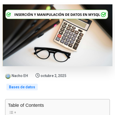
Nacho EH
octubre 2, 2025
Bases de datos
:
:
:
:
:
Table of Contents
Cómo
Cómo
Crear
Cómo
Búsquedas
usar
Crear,
procedimiento
instalar,
FULLTEXT