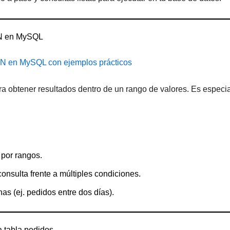
datos
transportes)
EN en MySQL
 en MySQL con ejemplos prácticos
ara obtener resultados dentro de un rango de valores. Es especia
.
 por rangos.
consulta frente a múltiples condiciones.
has (ej. pedidos entre dos días).
a tabla pedidos