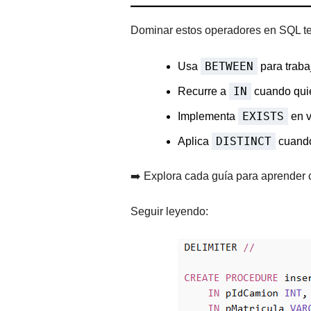
Dominar estos operadores en SQL te 
BETWEEN
Usa
para trabaj
IN
Recurre a
cuando quie
EXISTS
Implementa
en v
DISTINCT
Aplica
cuando
➡️ Explora cada guía para aprender 
Seguir leyendo: