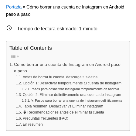
:
:
:
Portada
»
Cómo borrar una cuenta de Instagram en Android
Guías
Cómo
Aplicaciones
paso a paso
paso
eliminar
útiles
a
el
para
Tiempo de lectura estimado:
1
minuto
paso
historial
Android
para
de
en
Android:
búsquedas
2025:
Table of Contents
domina
en
descubre,
tus
AliExpress
instala
Cómo borrar una cuenta de Instagram en Android paso
apps,
paso
y
a paso
protege
a
sácales
Antes de borrar tu cuenta: descarga tus datos
Opción 1: Desactivar temporalmente tu cuenta de Instagram
tu
paso
el
Pasos para desactivar Instagram temporalmente en Android
móvil
máximo
Opción 2: Eliminar definitivamente una cuenta de Instagram
y
partido
🔧 Pasos para borrar una cuenta de Instagram definitivamente
optimiza
Tabla resumen: Desactivar vs Eliminar Instagram
🧠 Recomendaciones antes de eliminar tu cuenta
tu
Preguntas frecuentes (FAQ)
experiencia
En resumen